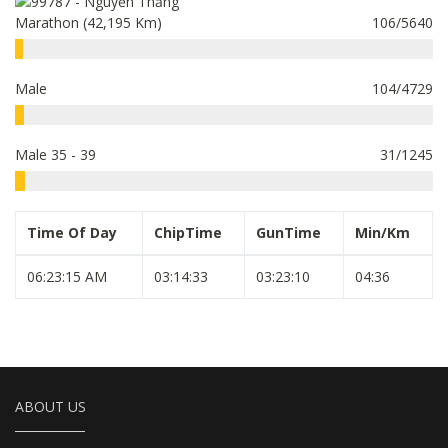
Marathon (42,195 Km)
106/5640
Male
104/4729
Male 35 - 39
31/1245
Time Of Day
ChipTime
GunTime
Min/Km
06:23:15 AM
03:14:33
03:23:10
04:36
ABOUT US