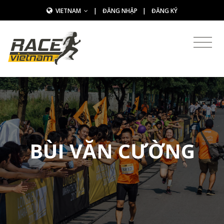
VIETNAM
|
ĐĂNG NHẬP
|
ĐĂNG KÝ
BÙI VĂN CƯỜNG