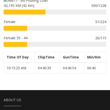
42,195 KM (42 Km)
500/1228
Female
51/224
Female 35 - 44
26/115
Time Of Day
ChipTime
GunTime
Min/Km
10:15:25 AM
04:40:39
04:40:54
06:40
ABOUT US