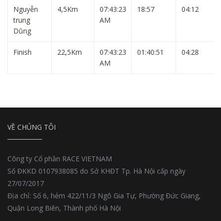
Nguyễn
4,5Km
07:43:23
18:57
04:12
trung
AM
Dũng
Finish
22,5Km
07:43:23
01:40:51
04:28
AM
VỀ CHÚNG TÔI
Công ty Cổ phần RACE VIETNAM
Số ĐKKD 0107938085 do Sở KHĐT Tp. Hà Nội cấp ngày
27/07/2017
Địa chỉ: Số 6, hẻm 422/11/3 Ngô Gia Tự, Phường Đức Giang,
Quận Long Biên, Thành phố Hà Nội