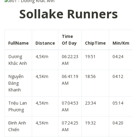
Sollake Runners
Time
FullName
Distance
Of Day
ChipTime
Min/Km
Dương
4,5Km
06:22:23
19:51
04:24
Khắc Anh
AM
Nguyễn
4,5Km
06:41:19
18:56
04:12
Đăng
AM
Khanh
Triệu Lan
4,5Km
07:04:53
23:34
05:14
Phương
AM
Đinh Anh
4,5Km
07:24:25
19:32
04:20
Chiến
AM