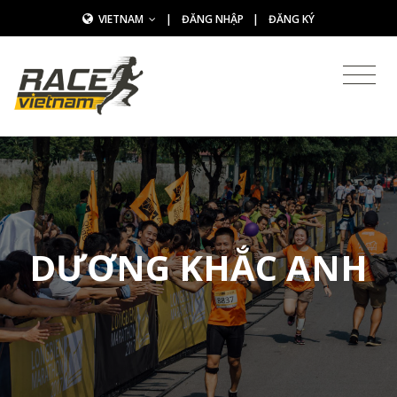
VIETNAM
|
ĐĂNG NHẬP
|
ĐĂNG KÝ
DƯƠNG KHẮC ANH