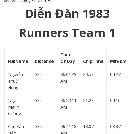
Diễn Đàn 1983
Runners Team 1
Time
FullName
Distance
Of Day
ChipTime
Min/Km
Nguyễn
5Km
06:01:49
23:58
04:47
Thuý
AM
Hồng
Ngô
5Km
06:23:11
21:22
04:16
Mạnh
AM
Cường
Chu Văn
5Km
06:41:18
18:07
03:37
Hảo
AM