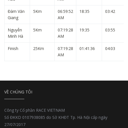
Đàm Văn
5Km
06:59:52
18:35
03:42
Giang
AM
Nguyễn
5Km
07:19:28
19:35
03:55
Minh Hà
AM
Finish
25Km
07:19:28
01:41:36
04:03
AM
VỀ CHÚNG TÔI
Công ty Cổ phần RACE VIETNAM
Số ĐKKD 0107938085 do Sở KHĐT Tp. Hà Nội cấp ngày
27/07/2017