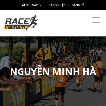
VIETNAM
|
ĐĂNG NHẬP
|
ĐĂNG KÝ
NGUYỄN MINH HÀ