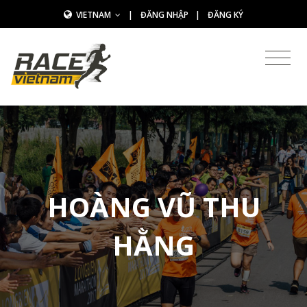
VIETNAM
|
ĐĂNG NHẬP
|
ĐĂNG KÝ
HOÀNG VŨ THU
HẰNG