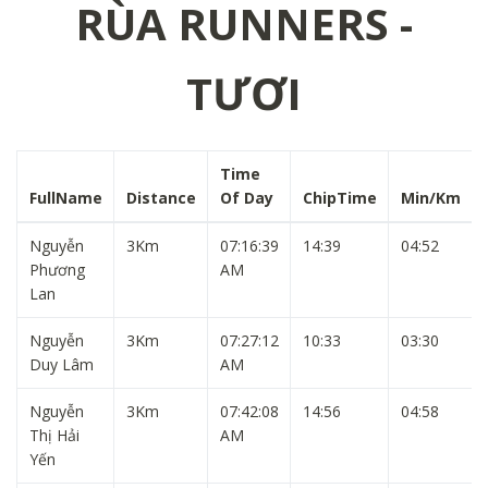
RÙA RUNNERS -
TƯƠI
Time
FullName
Distance
Of Day
ChipTime
Min/Km
Nguyễn
3Km
07:16:39
14:39
04:52
Phương
AM
Lan
Nguyễn
3Km
07:27:12
10:33
03:30
Duy Lâm
AM
Nguyễn
3Km
07:42:08
14:56
04:58
Thị Hải
AM
Yến