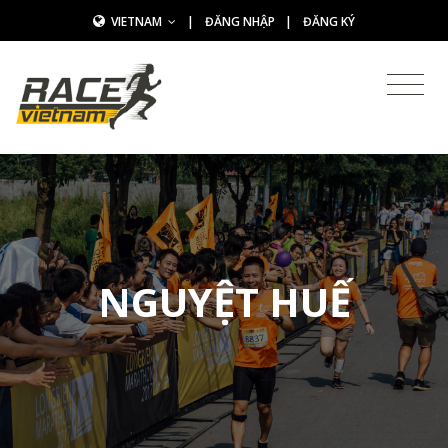
VIETNAM
|
ĐĂNG NHẬP
|
ĐĂNG KÝ
NGUYỆT HUẾ