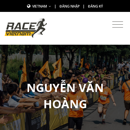
VIETNAM
|
ĐĂNG NHẬP
|
ĐĂNG KÝ
NGUYỄN VĂN
HOÀNG