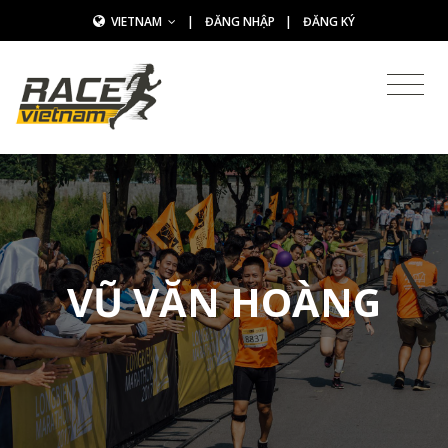
VIETNAM
|
ĐĂNG NHẬP
|
ĐĂNG KÝ
VŨ VĂN HOÀNG