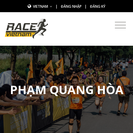
VIETNAM
|
ĐĂNG NHẬP
|
ĐĂNG KÝ
PHẠM QUANG HÒA