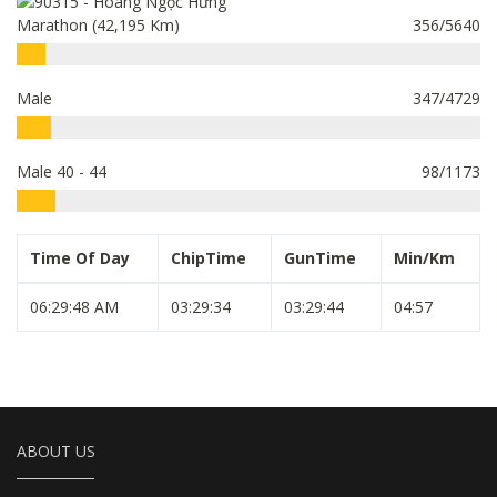
Marathon (42,195 Km)
356/5640
Male
347/4729
Male 40 - 44
98/1173
Time Of Day
ChipTime
GunTime
Min/Km
06:29:48 AM
03:29:34
03:29:44
04:57
ABOUT US