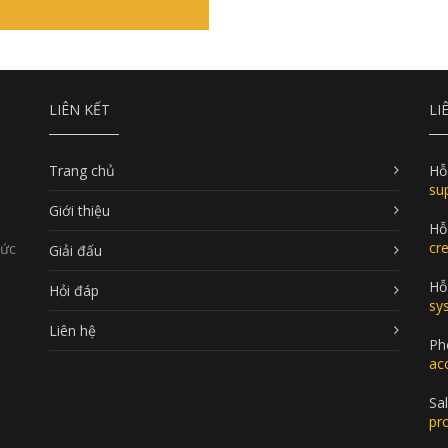
LIÊN KẾT
LI
Trang chủ
Hỗ
su
Giới thiệu
Hỗ
cr
Đức
Giải đấu
Hỗ 
Hỏi đáp
sy
Liên hệ
Ph
ac
Sal
pr