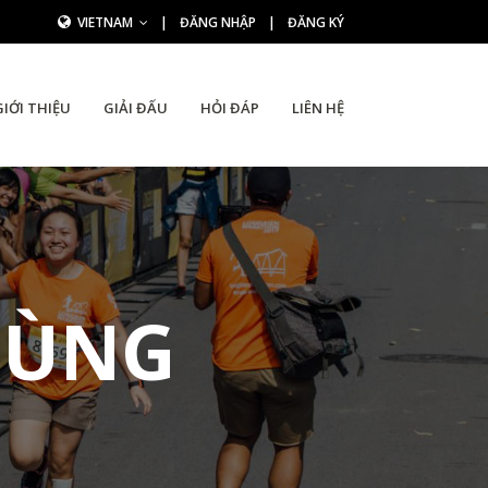
VIETNAM
|
ĐĂNG NHẬP
|
ĐĂNG KÝ
GIỚI THIỆU
GIẢI ĐẤU
HỎI ĐÁP
LIÊN HỆ
HÙNG