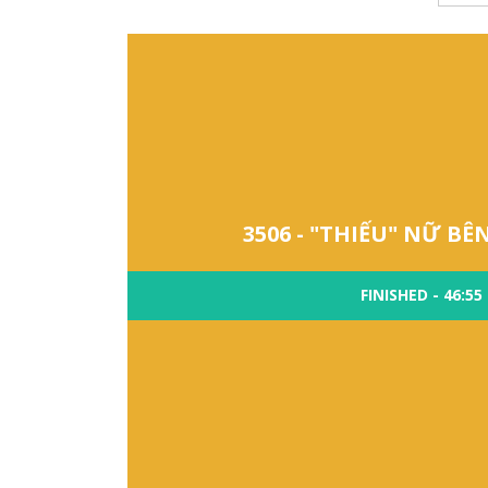
3506 - "THIẾU" NỮ B
FINISHED - 46:55