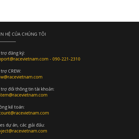
ÊN HỆ CỦA CHÚNG TÔI
 trợ đăng ký:
pport@racevietnam.com - 090-221-2310
 trợ CREW:
ew@racevietnam.com
trợ đổi thông tin tài khoản:
stem@racevietnam.com
òng kế toán:
count@racevietnam.com
es dự án, các giải đấu:
oject@racevietnam.com