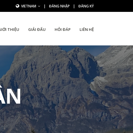
VIETNAM
|
ĐĂNG NHẬP
|
ĐĂNG KÝ
GIỚI THIỆU
GIẢI ĐẤU
HỎI ĐÁP
LIÊN HỆ
ẦN