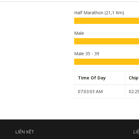
Half Marathon (21,1 Km)
Male
Male 35 - 39
Time Of Day
Chi
07:03:03 AM
02:2
LIÊN KẾT
LI