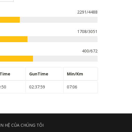
2291/4488
1708/3051
400/672
pTime
GunTime
Min/Km
9:50
02:37:59
07:06
ÊN HỆ CỦA CHÚNG TÔI