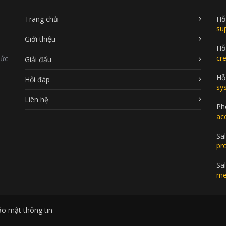
Trang chủ
Hỗ
su
Giới thiệu
Hỗ
cr
Đức
Giải đấu
Hỗ 
Hỏi đáp
sy
Liên hệ
Ph
ac
Sal
pr
Sa
me
ảo mật thông tin