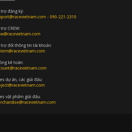
 trợ đăng ký:
pport@racevietnam.com - 090-221-2310
 trợ CREW:
ew@racevietnam.com
trợ đổi thông tin tài khoản:
stem@racevietnam.com
òng kế toán:
count@racevietnam.com
es dự án, các giải đấu:
oject@racevietnam.com
les vật phẩm giải đấu:
rchandise@racevietnam.com