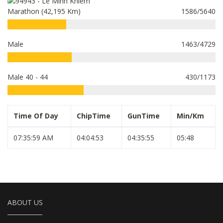
Marathon (42,195 Km)
1586/5640
Male
1463/4729
Male 40 - 44
430/1173
Time Of Day
ChipTime
GunTime
Min/Km
07:35:59 AM
04:04:53
04:35:55
05:48
ABOUT US