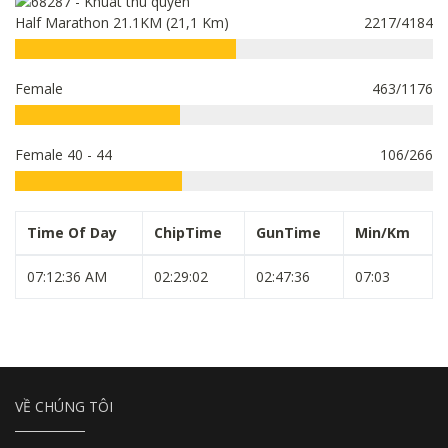
Half Marathon 21.1KM (21,1 Km)
2217/4184
Female
463/1176
Female 40 - 44
106/266
Time Of Day
ChipTime
GunTime
Min/Km
07:12:36 AM
02:29:02
02:47:36
07:03
VỀ CHÚNG TÔI