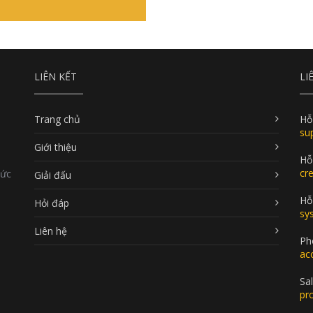
LIÊN KẾT
LI
Trang chủ
Hỗ
su
Giới thiệu
Hỗ
cr
Đức
Giải đấu
Hỗ 
Hỏi đáp
sy
Liên hệ
Ph
ac
Sal
pr