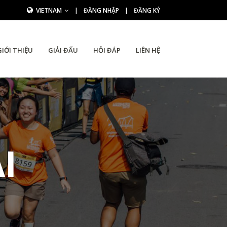
VIETNAM
|
ĐĂNG NHẬP
|
ĐĂNG KÝ
GIỚI THIỆU
GIẢI ĐẤU
HỎI ĐÁP
LIÊN HỆ
I