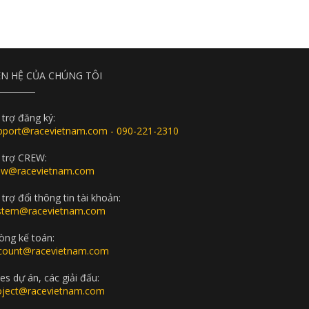
ÊN HỆ CỦA CHÚNG TÔI
 trợ đăng ký:
pport@racevietnam.com - 090-221-2310
 trợ CREW:
ew@racevietnam.com
trợ đổi thông tin tài khoản:
stem@racevietnam.com
òng kế toán:
count@racevietnam.com
es dự án, các giải đấu:
oject@racevietnam.com