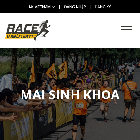
VIETNAM
|
ĐĂNG NHẬP
|
ĐĂNG KÝ
MAI SINH KHOA