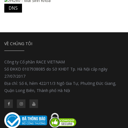
DNS
VỀ CHÚNG TÔI
Công ty Cổ phần RACE VIETNAM
Số ĐKKD 0107938085 do Sở KHĐT Tp. Hà Nội cấp ngày
27/07/2017
Địa chỉ: Số 6, hẻm 422/11/3 Ngô Gia Tự, Phường Đức Giang,
Quận Long Biên, Thành phố Hà Nội