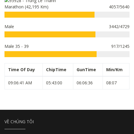
Marathon (42,195 Km)
4057/5640
Male
3442/4729
Male 35 - 39
917/1245
Time Of Day
ChipTime
GunTime
Min/Km
09:06:41 AM
05:43:00
06:06:36
08:07
VỀ CHÚNG TÔI