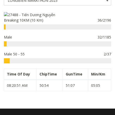
Breaking 10KM (10 Km)
36/2196
Male
32/1185
Male 50 - 55
2/37
Time Of Day
ChipTime
GunTime
Min/Km
08:20:51 AM
50:54
51:07
05:05