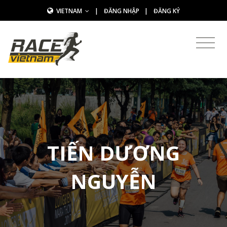
VIETNAM
|
ĐĂNG NHẬP
|
ĐĂNG KÝ
TIẾN DƯƠNG
NGUYỄN