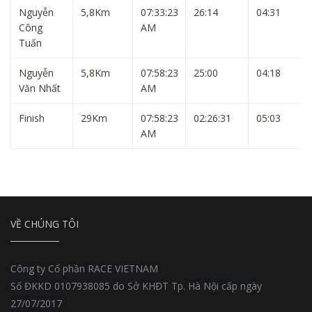
Nguyễn
5,8Km
07:33:23
26:14
04:31
Công
AM
Tuấn
Nguyễn
5,8Km
07:58:23
25:00
04:18
Văn Nhất
AM
Finish
29Km
07:58:23
02:26:31
05:03
AM
VỀ CHÚNG TÔI
Công ty Cổ phần RACE VIETNAM
Số ĐKKD 0107938085 do Sở KHĐT Tp. Hà Nội cấp ngày
27/07/2017