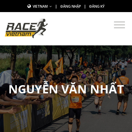
VIETNAM
|
ĐĂNG NHẬP
|
ĐĂNG KÝ
NGUYỄN VĂN NHẤT