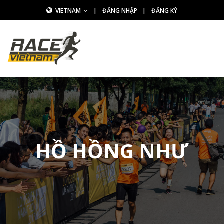
VIETNAM
|
ĐĂNG NHẬP
|
ĐĂNG KÝ
HỒ HỒNG NHƯ