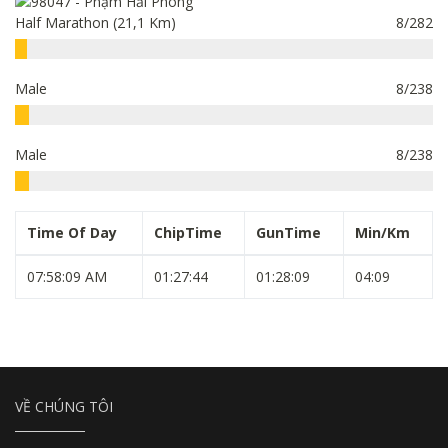
Half Marathon (21,1 Km)
8/282
Male
8/238
Male
8/238
Time Of Day
ChipTime
GunTime
Min/Km
07:58:09 AM
01:27:44
01:28:09
04:09
VỀ CHÚNG TÔI