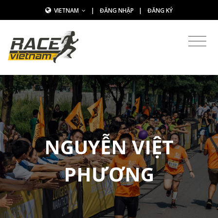
VIETNAM
|
ĐĂNG NHẬP
|
ĐĂNG KÝ
NGUYỄN VIỆT
PHƯƠNG