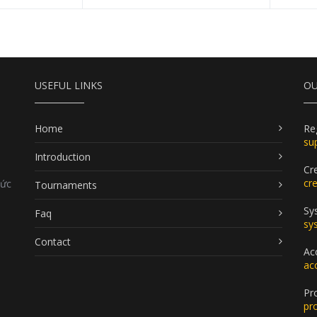
USEFUL LINKS
OU
Home
Re
su
Introduction
Cr
cr
Đức
Tournaments
Sy
Faq
sy
Contact
Ac
ac
Pr
pr