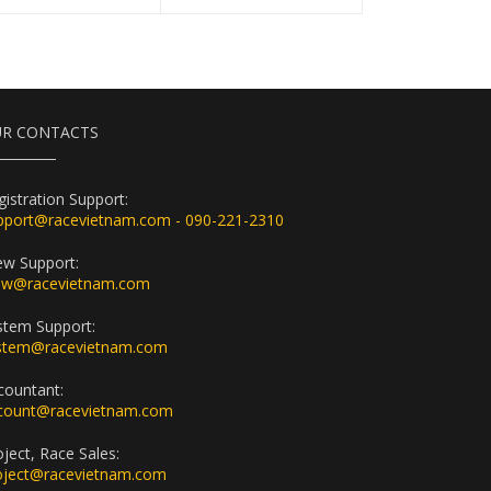
R CONTACTS
gistration Support:
pport@racevietnam.com - 090-221-2310
ew Support:
ew@racevietnam.com
stem Support:
stem@racevietnam.com
countant:
count@racevietnam.com
oject, Race Sales:
oject@racevietnam.com