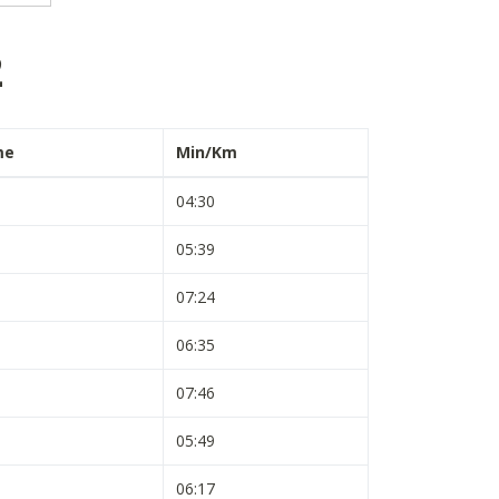
2
me
Min/Km
04:30
05:39
07:24
06:35
07:46
05:49
06:17