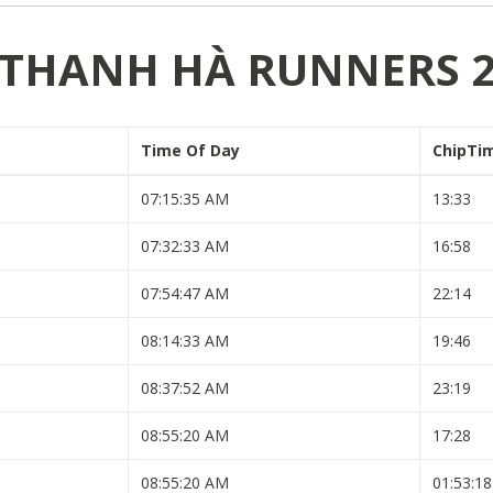
THANH HÀ RUNNERS 
Time Of Day
ChipTi
07:15:35 AM
13:33
07:32:33 AM
16:58
07:54:47 AM
22:14
08:14:33 AM
19:46
08:37:52 AM
23:19
08:55:20 AM
17:28
08:55:20 AM
01:53:18