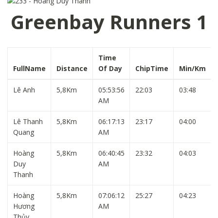
Greenbay Runners 1
Time
FullName
Distance
Of Day
ChipTime
Min/Km
Lê Anh
5,8Km
05:53:56
22:03
03:48
AM
Lê Thanh
5,8Km
06:17:13
23:17
04:00
Quang
AM
Hoàng
5,8Km
06:40:45
23:32
04:03
Duy
AM
Thanh
Hoàng
5,8Km
07:06:12
25:27
04:23
Hương
AM
Thủy