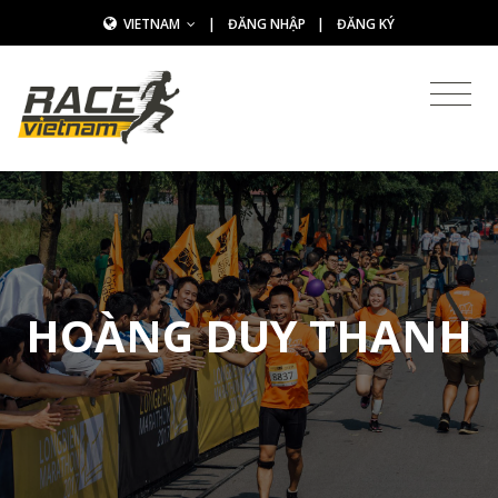
VIETNAM
|
ĐĂNG NHẬP
|
ĐĂNG KÝ
HOÀNG DUY THANH