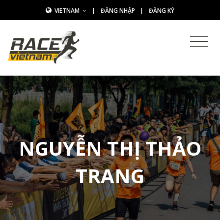
VIETNAM
|
ĐĂNG NHẬP
|
ĐĂNG KÝ
NGUYỄN THỊ THẢO
TRANG