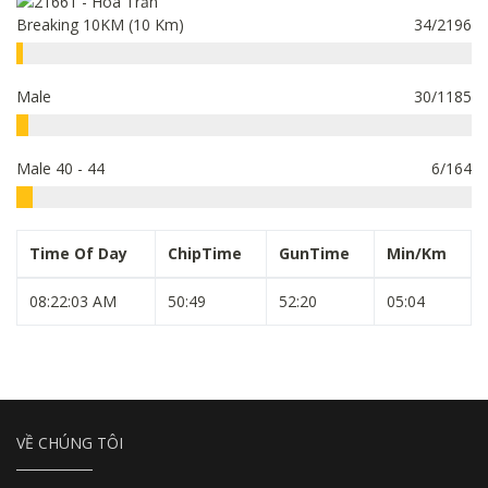
Breaking 10KM (10 Km)
34/2196
Male
30/1185
Male 40 - 44
6/164
Time Of Day
ChipTime
GunTime
Min/Km
08:22:03 AM
50:49
52:20
05:04
VỀ CHÚNG TÔI