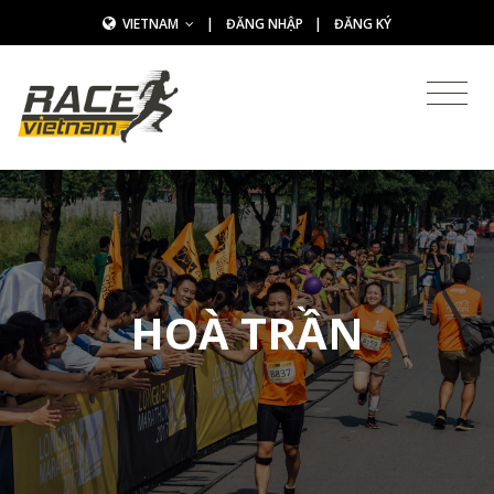
VIETNAM
|
ĐĂNG NHẬP
|
ĐĂNG KÝ
HOÀ TRẦN