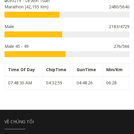
Marathon (42,195 Km)
2480/5640
Male
2183/4729
Male 45 - 49
276/566
Time Of Day
ChipTime
GunTime
Min/Km
07:48:30 AM
04:32:59
04:48:26
06:28
VỀ CHÚNG TÔI