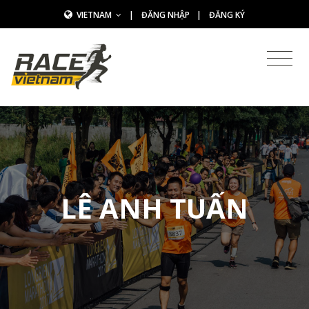
VIETNAM
|
ĐĂNG NHẬP
|
ĐĂNG KÝ
LÊ ANH TUẤN