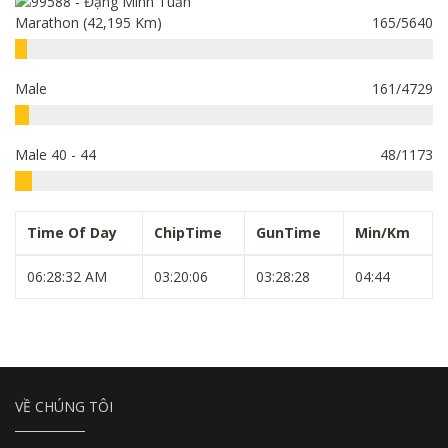
Marathon (42,195 Km)
165/5640
Male
161/4729
Male 40 - 44
48/1173
Time Of Day
ChipTime
GunTime
Min/Km
06:28:32 AM
03:20:06
03:28:28
04:44
VỀ CHÚNG TÔI