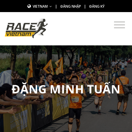
VIETNAM
|
ĐĂNG NHẬP
|
ĐĂNG KÝ
ĐẶNG MINH TUẤN