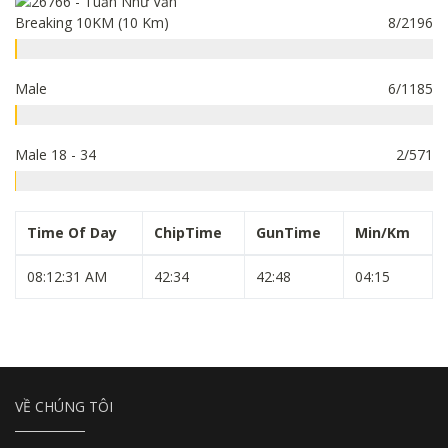
Breaking 10KM (10 Km)
8/2196
Male
6/1185
Male 18 - 34
2/571
Time Of Day
ChipTime
GunTime
Min/Km
08:12:31 AM
42:34
42:48
04:15
VỀ CHÚNG TÔI