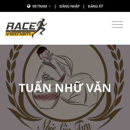
VIETNAM
|
ĐĂNG NHẬP
|
ĐĂNG KÝ
TUẤN NHỮ VĂN