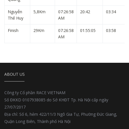
Nguyễn
5,8Km
07:26:58
20:42
03:34
Thế Huy
AM
Finish
29Km
07:26:58
01:55:05
03:58
AM
ABOUT US
Công ty Cổ phần RACE VIETNAM
Số ĐKKD 0107938085 do Sở KHĐT Tp. Hà Nội cấp ngày
27/07/2017
Địa chỉ: Số 6, hẻm 422/11/3 Ngô Gia Tự, Phường Đức Giang,
Quận Long Biên, Thành phố Hà Nội