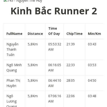
Kinh Bắc Runner 2
Time
FullName
Distance
Of Day
ChipTime
Min/Km
Nguyễn
5,8Km
05:53:32
21:39
03:43
Thanh
AM
Tuấn
Ngô Minh
5,8Km
06:16:05
22:33
03:53
Quang
AM
Phan Thị
5,8Km
06:44:10
28:05
04:50
Huyền
AM
Ngô
5,8Km
07:06:16
22:06
03:48
Lương
AM
Quang