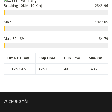
Breaking 10KM (10 Km)
23/2196
Male
19/1185
Male 35 - 39
3/179
Time Of Day
ChipTime
GunTime
Min/Km
08:17:52 AM
47:53
48:09
04:47
VỀ CHÚNG TÔI