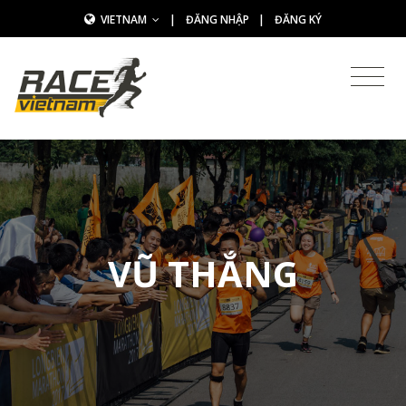
VIETNAM
|
ĐĂNG NHẬP
|
ĐĂNG KÝ
VŨ THẮNG