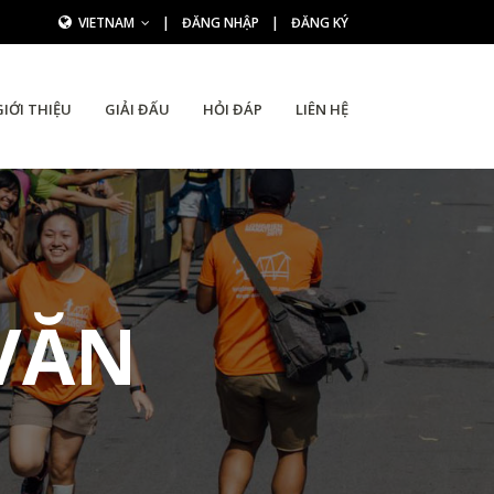
VIETNAM
|
ĐĂNG NHẬP
|
ĐĂNG KÝ
GIỚI THIỆU
GIẢI ĐẤU
HỎI ĐÁP
LIÊN HỆ
VĂN