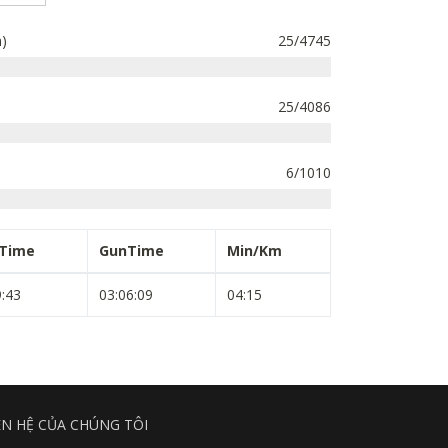
)
25/4745
25/4086
6/1010
pTime
GunTime
Min/Km
9:43
03:06:09
04:15
ÊN HỆ CỦA CHÚNG TÔI