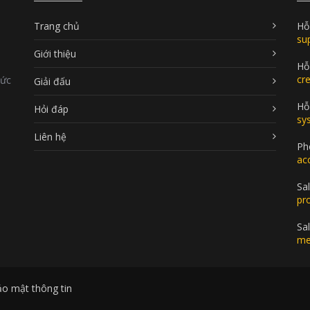
Trang chủ
Hỗ
su
Giới thiệu
Hỗ
cr
Đức
Giải đấu
Hỗ 
Hỏi đáp
sy
Liên hệ
Ph
ac
Sal
pr
Sa
me
ảo mật thông tin