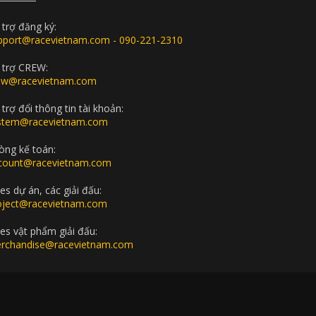
 trợ đăng ký:
pport@racevietnam.com - 090-221-2310
 trợ CREW:
ew@racevietnam.com
trợ đổi thông tin tài khoản:
stem@racevietnam.com
òng kế toán:
count@racevietnam.com
es dự án, các giải đấu:
oject@racevietnam.com
les vật phẩm giải đấu:
rchandise@racevietnam.com