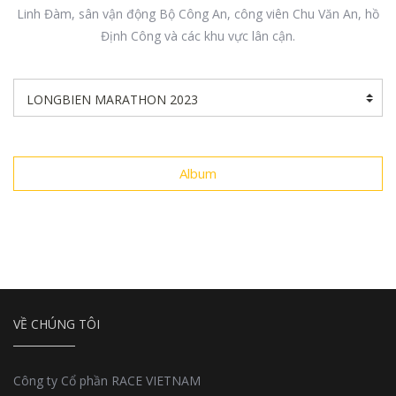
Linh Đàm, sân vận động Bộ Công An, công viên Chu Văn An, hồ
Định Công và các khu vực lân cận.
Album
VỀ CHÚNG TÔI
Công ty Cổ phần RACE VIETNAM