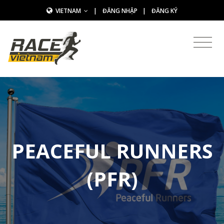
VIETNAM
|
ĐĂNG NHẬP
|
ĐĂNG KÝ
PEACEFUL RUNNERS
(PFR)