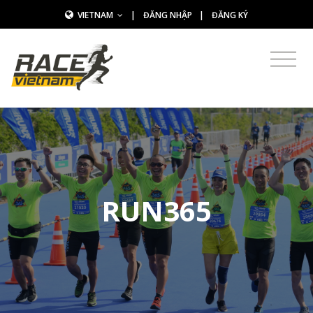
VIETNAM
|
ĐĂNG NHẬP
|
ĐĂNG KÝ
RUN365