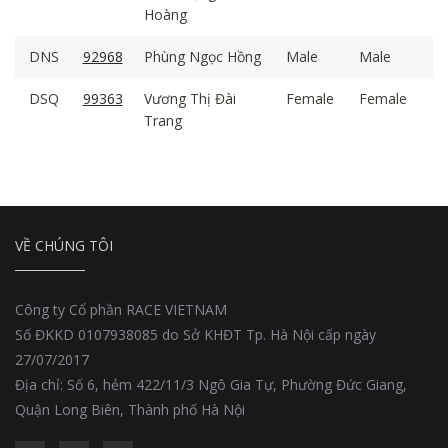
Hoàng
DNS
92968
Phùng Ngọc Hồng
Male
Male
DSQ
99363
Vương Thị Đài
Female
Female
Trang
VỀ CHÚNG TÔI
Công ty Cổ phần RACE VIETNAM
Số ĐKKD 0107938085 do Sở KHĐT Tp. Hà Nội cấp ngày
27/07/2017
Địa chỉ: Số 6, hẻm 422/11/3 Ngô Gia Tự, Phường Đức Giang,
Quận Long Biên, Thành phố Hà Nội