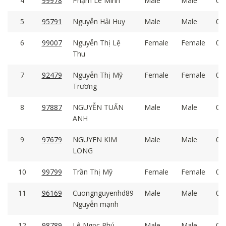
4
99978
Phạm Lê Minh
Male
Male
04:
5
95791
Nguyễn Hải Huy
Male
Male
04:
6
99007
Nguyễn Thị Lệ
Female
Female
04:
Thu
7
92479
Nguyễn Thị Mỹ
Female
Female
05:
Trương
8
97887
NGUYỄN TUẤN
Male
Male
05:
ANH
9
97679
NGUYEN KIM
Male
Male
05:
LONG
10
99799
Trần Thị Mỹ
Female
Female
05:
11
96169
Cuongnguyenhd89
Male
Male
05:
Nguyễn mạnh
12
98789
Lê Ngọc Phú
Male
Male
05: