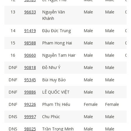
13
96633
Nguyễn Văn
Male
Male
05:
Khánh
14
91419
Đậu Đức Trung
Male
Male
05:
15
98588
Pham Hong Hai
Male
Male
05:
16
90660
Nguyễn Tam Hair
Male
Male
05:
DNF
90818
Đỗ Như Ý
Male
Male
DNF
95345
Bùi Huy Bảo
Male
Male
DNF
99886
LÊ QUỐC VIỆT
Male
Male
DNF
99226
Phạm Thị Hiếu
Female
Female
DNS
99997
Chu Phúc
Male
Male
DNS
98025
Trần Trọng Minh
Male
Male