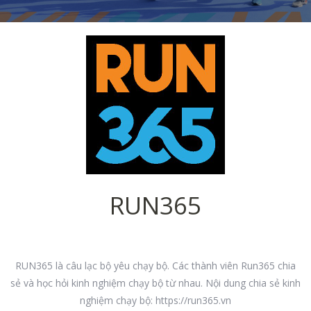
RUN365
RUN365 là câu lạc bộ yêu chạy bộ. Các thành viên Run365 chia
sẻ và học hỏi kinh nghiệm chạy bộ từ nhau. Nội dung chia sẻ kinh
nghiệm chạy bộ: https://run365.vn