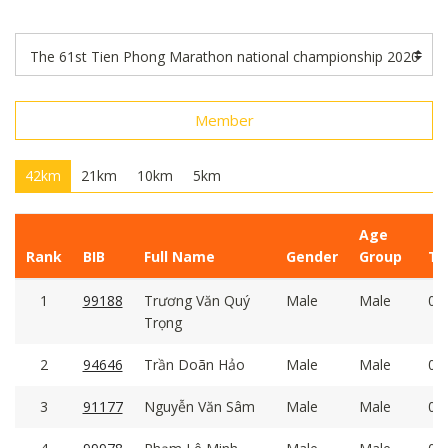
Member
42km
21km
10km
5km
Age
Rank
BIB
Full Name
Gender
Group
Ti
1
99188
Trương Văn Quý
Male
Male
04:
Trọng
2
94646
Trần Doãn Hảo
Male
Male
04:
3
91177
Nguyễn Văn Sâm
Male
Male
04: