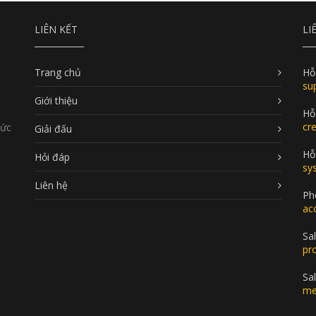
LIÊN KẾT
LI
Trang chủ
Hỗ
su
Giới thiệu
Hỗ
cr
Đức
Giải đấu
Hỗ 
Hỏi đáp
sy
Liên hệ
Ph
ac
Sal
pr
Sa
me