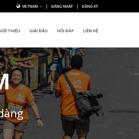
VIETNAM
|
ĐĂNG NHẬP
|
ĐĂNG KÝ
GIỚI THIỆU
GIẢI ĐẤU
HỎI ĐÁP
LIÊN HỆ
M
 dàng