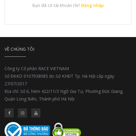
Bạn đã có tài khoản rồi?
Đăng nhập
VỀ CHÚNG TÔI
Công ty Cổ phần RACE VIETNAM
Số ĐKKD 0107938085 do Sở KHĐT Tp. Hà Nội cấp ngày
27/07/2017
Địa chỉ: Số 6, hẻm 422/11/3 Ngô Gia Tự, Phường Đức Giang,
Quận Long Biên, Thành phố Hà Nội