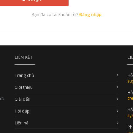
Bạn đã có tài khoản rồi?
Đăng nhập
LIÊN KẾT
LI
Trang chủ
Hỗ
su
Giới thiệu
Hỗ
cr
Đức
Giải đấu
Hỗ 
Hỏi đáp
sy
Liên hệ
Ph
ac