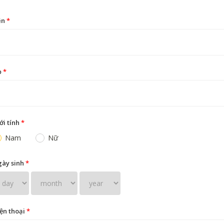
ên
*
ọ
*
ới tính
*
Nam
Nữ
ày sinh
*
ện thoại
*