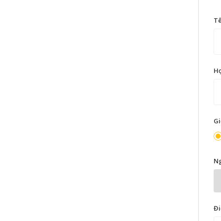
T
H
Gi
Ng
Đi