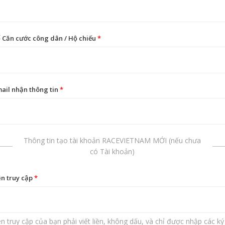
 Căn cước công dân / Hộ chiếu
*
ail nhận thông tin
*
Thông tin tạo tài khoản RACEVIETNAM MỚI (nếu chưa
có Tài khoản)
n truy cập
*
n truy cập của bạn phải viết liền, không dấu, và chỉ được nhập các ký