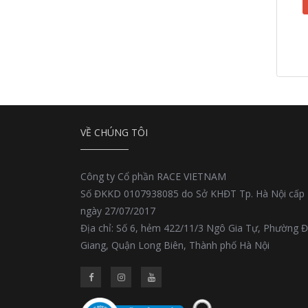
VỀ CHÚNG TÔI
Công ty Cổ phần RACE VIETNAM
Số ĐKKD 0107938085 do Sở KHĐT Tp. Hà Nội cấp
ngày 27/07/2017
Địa chỉ: Số 6, hẻm 422/11/3 Ngô Gia Tự, Phường 
Giang, Quận Long Biên, Thành phố Hà Nội