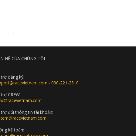
ÊN HỆ CỦA CHÚNG TÔI
 trợ đăng ký:
pport@racevietnam.com - 090-221-2310
 trợ CREW:
ew@racevietnam.com
trợ đổi thông tin tài khoản:
stem@racevietnam.com
òng kế toán:
count@racevietnam.com