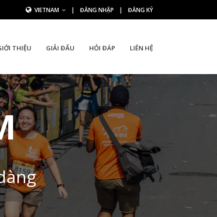
VIETNAM
|
ĐĂNG NHẬP
|
ĐĂNG KÝ
GIỚI THIỆU
GIẢI ĐẤU
HỎI ĐÁP
LIÊN HỆ
M
 dàng