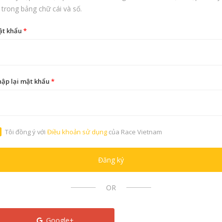
 trong bảng chữ cái và số.
ật khẩu
*
ập lại mật khẩu
*
Tôi đồng ý với
Điều khoản sử dụng
của Race Vietnam
Đăng ký
OR
Google+