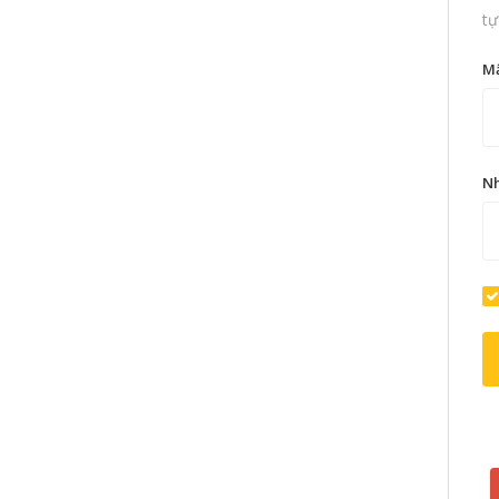
tự
M
Nh