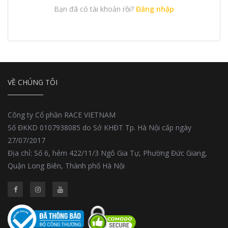
Bạn đã có tài khoản rồi?
Đăng nhập
VỀ CHÚNG TÔI
Công ty Cổ phần RACE VIETNAM
Số ĐKKD 0107938085 do Sở KHĐT Tp. Hà Nội cấp ngày
27/07/2017
Địa chỉ: Số 6, hẻm 422/11/3 Ngô Gia Tự, Phường Đức Giang,
Quận Long Biên, Thành phố Hà Nội