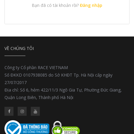
Bạn đã có tài khoản rồi?
Đăng nhập
VỀ CHÚNG TÔI
Công ty Cổ phần RACE VIETNAM
Số ĐKKD 0107938085 do Sở KHĐT Tp. Hà Nội cấp ngày
27/07/2017
Địa chỉ: Số 6, hẻm 422/11/3 Ngô Gia Tự, Phường Đức Giang,
Quận Long Biên, Thành phố Hà Nội