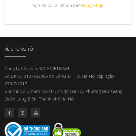
Bạn đã có tài khoản rồi?
Đăng nhập
VỀ CHÚNG TÔI
Công ty Cổ phần RACE VIETNAM
Số ĐKKD 0107938085 do Sở KHĐT Tp. Hà Nội cấp ngày
27/07/2017
Địa chỉ: Số 6, hẻm 422/11/3 Ngô Gia Tự, Phường Đức Giang,
Quận Long Biên, Thành phố Hà Nội