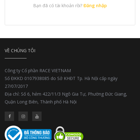
Bạn đã có tài khoản rồi?
Đăng nhập
VỀ CHÚNG TÔI
Công ty Cổ phần RACE VIETNAM
Số ĐKKD 0107938085 do Sở KHĐT Tp. Hà Nội cấp ngày
27/07/2017
Địa chỉ: Số 6, hẻm 422/11/3 Ngô Gia Tự, Phường Đức Giang,
Quận Long Biên, Thành phố Hà Nội