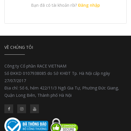
Bạn đã có tài khoản rồi?
Đăng nhập
VỀ CHÚNG TÔI
Công ty Cổ phần RACE VIETNAM
Số ĐKKD 0107938085 do Sở KHĐT Tp. Hà Nội cấp ngày
27/07/2017
Địa chỉ: Số 6, hẻm 422/11/3 Ngô Gia Tự, Phường Đức Giang,
Quận Long Biên, Thành phố Hà Nội