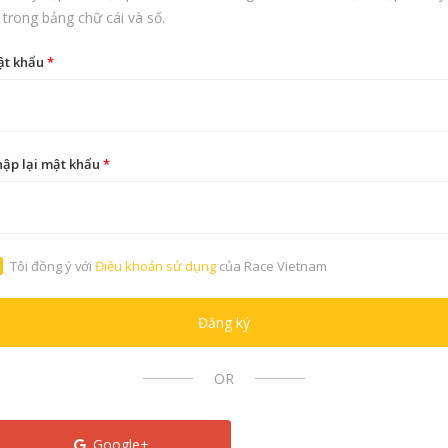
 trong bảng chữ cái và số.
ật khẩu
*
ập lại mật khẩu
*
Tôi đồng ý với
Điều khoản sử dụng
của Race Vietnam
Đăng ký
OR
Google+