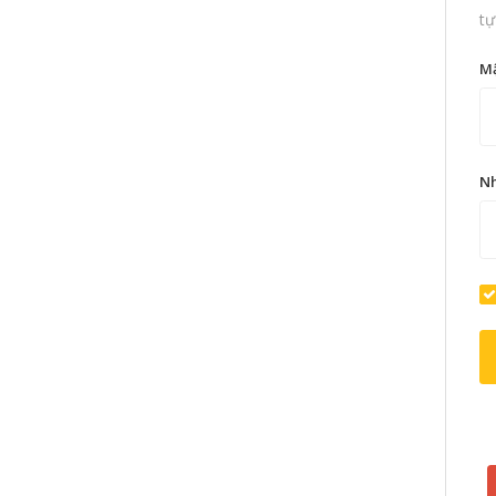
tự
M
Nh