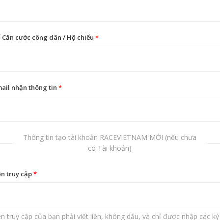
 Căn cước công dân / Hộ chiếu
*
ail nhận thông tin
*
Thông tin tạo tài khoản RACEVIETNAM MỚI (nếu chưa
có Tài khoản)
n truy cập
*
n truy cập của bạn phải viết liền, không dấu, và chỉ được nhập các ký