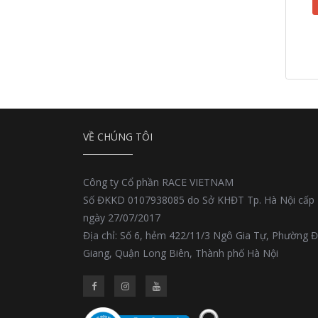
VỀ CHÚNG TÔI
Công ty Cổ phần RACE VIETNAM
Số ĐKKD 0107938085 do Sở KHĐT Tp. Hà Nội cấp
ngày 27/07/2017
Địa chỉ: Số 6, hẻm 422/11/3 Ngô Gia Tự, Phường 
Giang, Quận Long Biên, Thành phố Hà Nội