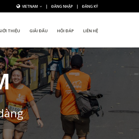
VIETNAM
|
ĐĂNG NHẬP
|
ĐĂNG KÝ
GIỚI THIỆU
GIẢI ĐẤU
HỎI ĐÁP
LIÊN HỆ
M
 dàng