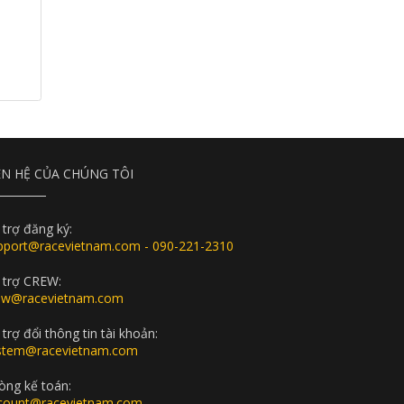
ÊN HỆ CỦA CHÚNG TÔI
 trợ đăng ký:
pport@racevietnam.com - 090-221-2310
 trợ CREW:
ew@racevietnam.com
trợ đổi thông tin tài khoản:
stem@racevietnam.com
òng kế toán:
count@racevietnam.com