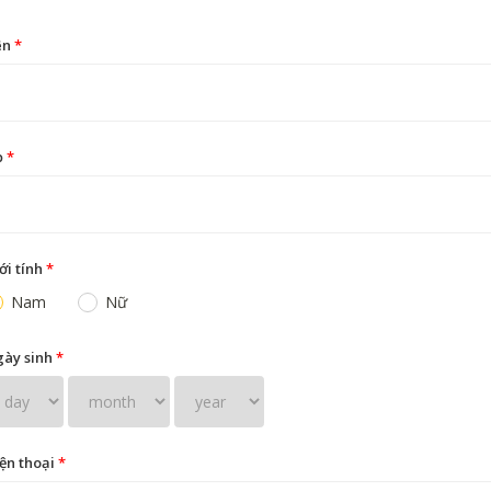
ên
*
ọ
*
ới tính
*
Nam
Nữ
ày sinh
*
ện thoại
*