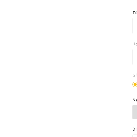
T
H
Gi
Ng
Đi