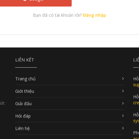
Bạn đã có tài khoản rồi?
Đăng nhập
LIÊN KẾT
LI
Trang chủ
Hỗ
su
Giới thiệu
Hỗ
cr
Đức
Giải đấu
Hỗ 
Hỏi đáp
sy
Liên hệ
Ph
ac