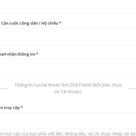
 Căn cước công dân / Hộ chiếu
*
ail nhận thông tin
*
Thông tin tạo tài khoản RACEVIETNAM MỚI (nếu chưa
có Tài khoản)
n truy cập
*
n truy cập của bạn phải viết liền, không dấu, và chỉ được nhập các ký