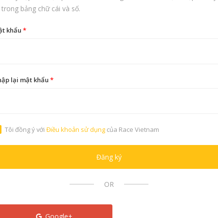
 trong bảng chữ cái và số.
ật khẩu
*
ập lại mật khẩu
*
Tôi đồng ý với
Điều khoản sử dụng
của Race Vietnam
Đăng ký
OR
Google+