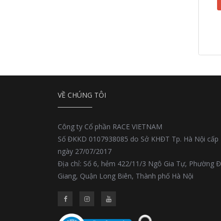
VỀ CHÚNG TÔI
Công ty Cổ phần RACE VIETNAM
Số ĐKKD 0107938085 do Sở KHĐT Tp. Hà Nội cấp
ngày 27/07/2017
Địa chỉ: Số 6, hẻm 422/11/3 Ngô Gia Tự, Phường 
Giang, Quận Long Biên, Thành phố Hà Nội