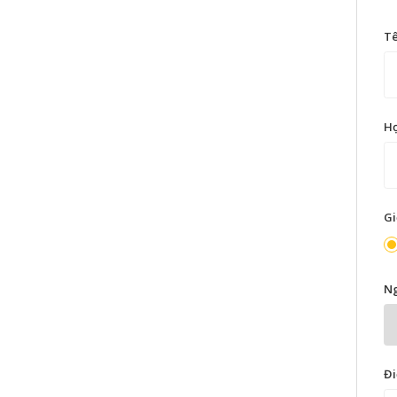
T
H
Gi
Ng
Đi