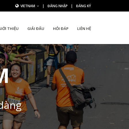
VIETNAM
|
ĐĂNG NHẬP
|
ĐĂNG KÝ
GIỚI THIỆU
GIẢI ĐẤU
HỎI ĐÁP
LIÊN HỆ
M
 dàng