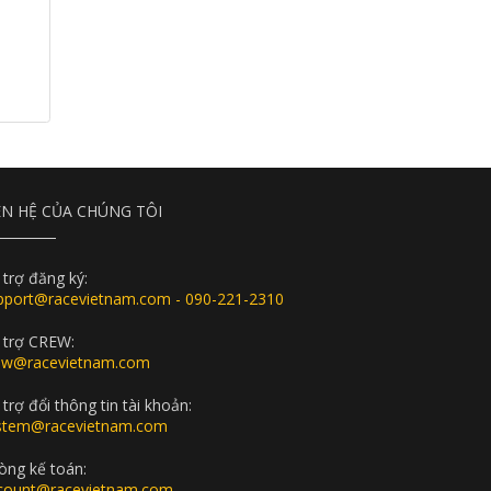
ÊN HỆ CỦA CHÚNG TÔI
 trợ đăng ký:
pport@racevietnam.com - 090-221-2310
 trợ CREW:
ew@racevietnam.com
trợ đổi thông tin tài khoản:
stem@racevietnam.com
òng kế toán:
count@racevietnam.com