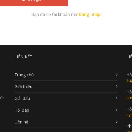
Bạn đã có tài khoản rồi?
Đăng nhập
LIÊN KẾT
LI
Trang chủ
Hỗ
su
Giới thiệu
Hỗ
cr
Đức
Giải đấu
Hỗ 
Hỏi đáp
sy
Liên hệ
Ph
ac