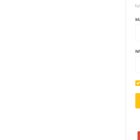
tự
M
Nh