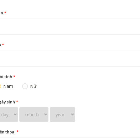
ên
*
ọ
*
ới tính
*
Nam
Nữ
ày sinh
*
ện thoại
*