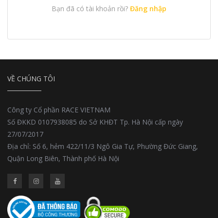
Bạn đã có tài khoản rồi?
Đăng nhập
VỀ CHÚNG TÔI
Công ty Cổ phần RACE VIETNAM
Số ĐKKD 0107938085 do Sở KHĐT Tp. Hà Nội cấp ngày
27/07/2017
Địa chỉ: Số 6, hẻm 422/11/3 Ngô Gia Tự, Phường Đức Giang,
Quận Long Biên, Thành phố Hà Nội