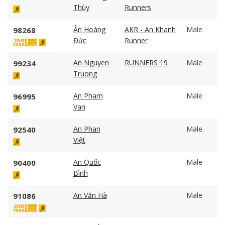
Thùy
Runners
Ân Hoàng
AKR - An Khanh
Male
98268
Đức
Runner
An Nguyen
RUNNERS 19
Male
99234
Truong
An Pham
Male
96995
Van
An Phan
Male
92540
Việt
An Quốc
Male
90400
Bình
An Văn Hà
Male
91086