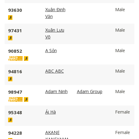
Xuân Đinh
Male
93630
Văn
Xuân Lưu
Male
97431
Võ
A Sỏn
Male
90852
ABC ABC
Male
94816
Adam Ninh
Adam Group
Male
98947
Ái Hà
Female
95348
AKANE
Female
94228