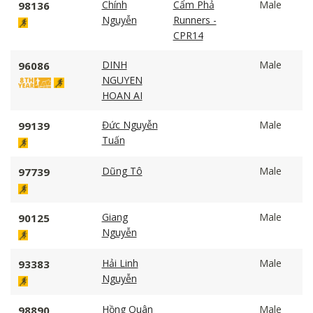
Chính
Cẩm Phả
Male
98136
Nguyễn
Runners -
CPR14
DINH
Male
96086
NGUYEN
HOAN AI
Đức Nguyễn
Male
99139
Tuấn
Dũng Tô
Male
97739
Giang
Male
90125
Nguyễn
Hải Linh
Male
93383
Nguyễn
Hồng Quân
Male
98890