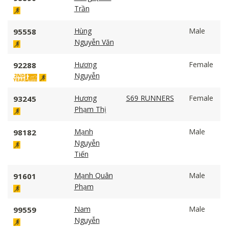
Trần
Hùng
Male
95558
Nguyễn Văn
Hương
Female
92288
Nguyễn
Hương
S69 RUNNERS
Female
93245
Phạm Thị
Mạnh
Male
98182
Nguyễn
Tiến
Mạnh Quân
Male
91601
Phạm
Nam
Male
99559
Nguyễn