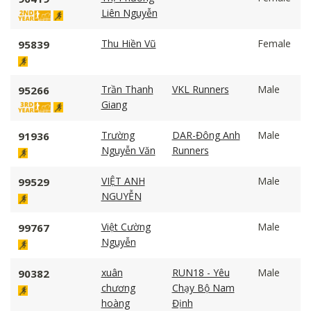
Liên Nguyễn
Thu Hiền Vũ
Female
95839
Trần Thanh
VKL Runners
Male
95266
Giang
Trường
DAR-Đông Anh
Male
91936
Nguyễn Văn
Runners
VIỆT ANH
Male
99529
NGUYỄN
Việt Cường
Male
99767
Nguyễn
xuân
RUN18 - Yêu
Male
90382
chương
Chạy Bộ Nam
hoàng
Định