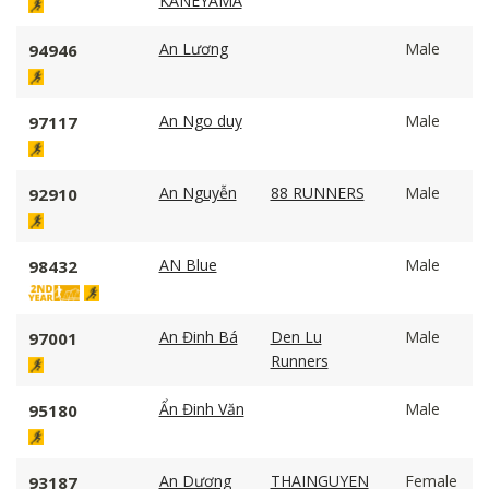
KANEYAMA
An Lương
Male
94946
An Ngo duy
Male
97117
An Nguyễn
88 RUNNERS
Male
92910
AN Blue
Male
98432
An Đinh Bá
Den Lu
Male
97001
Runners
Ẩn Đinh Văn
Male
95180
An Dương
THAINGUYEN
Female
93187