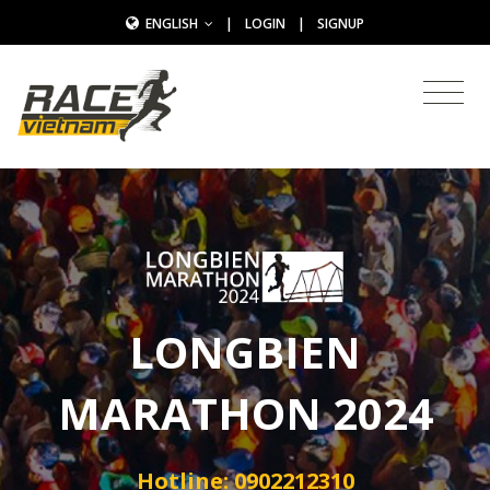
ENGLISH
|
LOGIN
|
SIGNUP
LONGBIEN
MARATHON 2024
Hotline: 0902212310