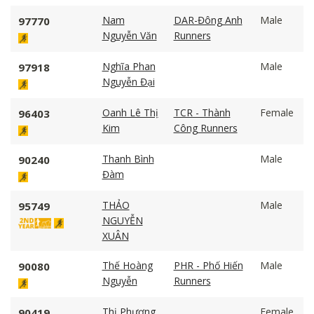
Nam
DAR-Đông Anh
Male
97770
Nguyễn Văn
Runners
Nghĩa Phan
Male
97918
Nguyễn Đại
Oanh Lê Thị
TCR - Thành
Female
96403
Kim
Công Runners
Thanh Bình
Male
90240
Đàm
THẢO
Male
95749
NGUYỄN
XUÂN
Thế Hoàng
PHR - Phố Hiến
Male
90080
Nguyễn
Runners
Thị Phương
Female
90419