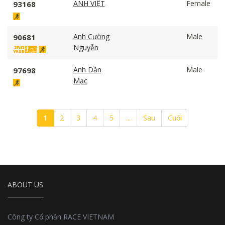
ANH VIỆT
Female
93168
Anh Cường
Male
90681
Nguyễn
Anh Dần
Male
97698
Mạc
1
2
3
4
5
...
Sau
Cuối
ABOUT US
Công ty Cổ phần RACE VIETNAM