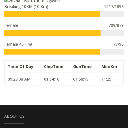
Breaking 10KM (10 Km)
1517/1893
Female
709/879
Female 45 - 49
77/96
Time Of Day
ChipTime
GunTime
Min/Km
09:29:08 AM
01:54:16
01:58:19
11:25
ABOUT US