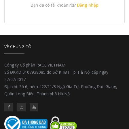
Bạn đã có tài khoản rồi?
Đăng nhập
VỀ CHÚNG TÔI
Công ty Cổ phần RACE VIETNAM
Số ĐKKD 0107938085 do Sở KHĐT Tp. Hà Nội cấp ngày
27/07/2017
Địa chỉ: Số 6, hẻm 422/11/3 Ngô Gia Tự, Phường Đức Giang,
Quận Long Biên, Thành phố Hà Nội