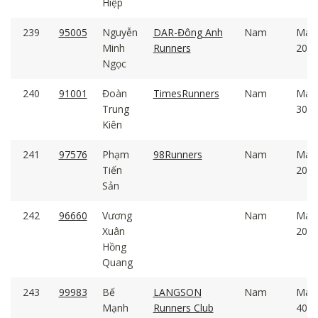
Hiệp
239
95005
Nguyễn
DAR-Đông Anh
Nam
Mal
Minh
Runners
20 -
Ngọc
240
91001
Đoàn
TimesRunners
Nam
Mal
Trung
30 -
Kiên
241
97576
Phạm
98Runners
Nam
Mal
Tiến
20 -
Sản
242
96660
Vương
Nam
Mal
Xuân
20 -
Hồng
Quang
243
99983
Bế
LANGSON
Nam
Mal
Mạnh
Runners Club
40 -