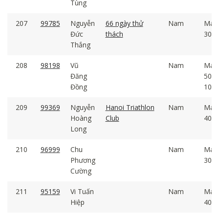
Tùng
207
99785
Nguyễn
66 ngày thử
Nam
Mal
Đức
thách
30 -
Thắng
208
98198
Vũ
Nam
Mal
Đăng
50 -
Đồng
100
209
99369
Nguyễn
Hanoi Triathlon
Nam
Mal
Hoàng
Club
40 -
Long
210
96999
Chu
Nam
Mal
Phương
30 -
Cường
211
95159
Vi Tuấn
Nam
Mal
Hiệp
40 -