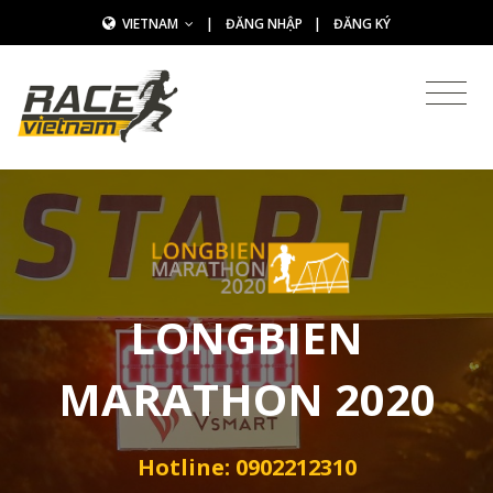
VIETNAM
|
ĐĂNG NHẬP
|
ĐĂNG KÝ
LONGBIEN
MARATHON 2020
Hotline: 0902212310