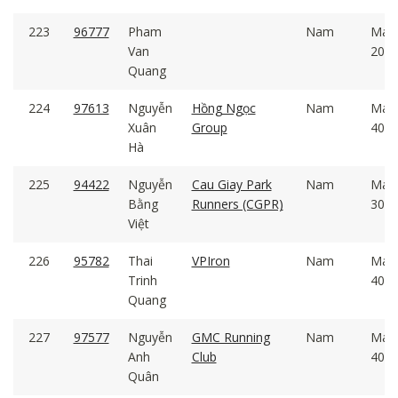
223
96777
Pham
Nam
Mal
Van
20 -
Quang
224
97613
Nguyễn
Hồng Ngọc
Nam
Mal
Xuân
Group
40 -
Hà
225
94422
Nguyễn
Cau Giay Park
Nam
Mal
Bằng
Runners (CGPR)
30 -
Việt
226
95782
Thai
VPIron
Nam
Mal
Trinh
40 -
Quang
227
97577
Nguyễn
GMC Running
Nam
Mal
Anh
Club
40 -
Quân