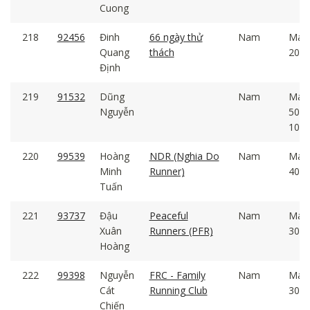
Cuong
218
92456
Đinh
66 ngày thử
Nam
Mal
Quang
thách
20 -
Định
219
91532
Dũng
Nam
Mal
Nguyễn
50 -
100
220
99539
Hoàng
NDR (Nghia Do
Nam
Mal
Minh
Runner)
40 -
Tuấn
221
93737
Đậu
Peaceful
Nam
Mal
Xuân
Runners (PFR)
30 -
Hoàng
222
99398
Nguyễn
FRC - Family
Nam
Mal
Cát
Running Club
30 -
Chiến