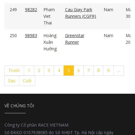
249
98282
Pham
Cau Giay Park
Nam
Mal
Viet
Runners (CGPR)
30 -
Thai
250
98983
Hoàng
Greenstar
Nam
Mal
Xuân
Runner
20 -
Hưởng
Trước
1
2
3
4
5
6
7
8
9
...
Sau
Cuối
VỀ CHÚNG TÔI
Công ty Cổ phần RACE VIETNAM
Số ĐKKD 0107938085 do Sở KHĐT Tp. Hà Nội cấp ngày