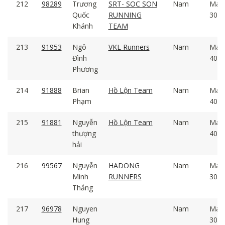
212
98289
Trương
SRT- SOC SON
Nam
Mal
Quốc
RUNNING
30 -
Khánh
TEAM
213
91953
Ngô
VKL Runners
Nam
Mal
Đình
40 -
Phương
214
91888
Brian
Hồ Lộn Team
Nam
Mal
Phạm
40 -
215
91881
Nguyễn
Hồ Lộn Team
Nam
Mal
thượng
40 -
hải
216
99567
Nguyễn
HADONG
Nam
Mal
Minh
RUNNERS
30 -
Thắng
217
96978
Nguyen
Nam
Mal
Hung
30 -