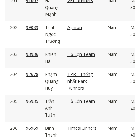
201
91002
Hà
VKL Runners
Nam
Mal
Quang
30 -
Mạnh
202
99089
Trịnh
Agrirun
Nam
Mal
Ngọc
30 -
Trường
203
93936
Khiên
Hồ Lộn Team
Nam
Mal
Hà
30 -
204
92678
Phạm
TPR - Thống
Nam
Mal
Quang
nhất Park
30 -
Huy
Runners
205
96935
Trần
Hồ Lộn Team
Nam
Mal
Anh
20 -
Tuấn
206
96969
Đinh
TimesRunners
Nam
Mal
Thanh
40 -