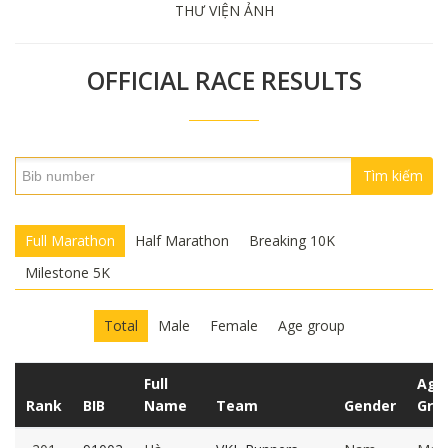
THƯ VIỆN ẢNH
OFFICIAL RACE RESULTS
Tìm kiếm
Full Marathon
Half Marathon
Breaking 10K
Milestone 5K
Total
Male
Female
Age group
Full
Age
Rank
BIB
Name
Team
Gender
Gro