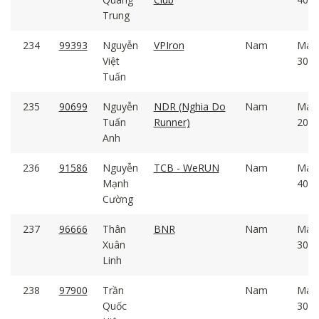
Trung
234
99393
Nguyễn
VPIron
Nam
Mal
Việt
30 -
Tuấn
235
90699
Nguyễn
NDR (Nghia Do
Nam
Mal
Tuấn
Runner)
20 -
Anh
236
91586
Nguyễn
TCB - WeRUN
Nam
Mal
Mạnh
40 -
Cường
237
96666
Thân
BNR
Nam
Mal
Xuân
30 -
Linh
238
97900
Trần
Nam
Mal
Quốc
30 -