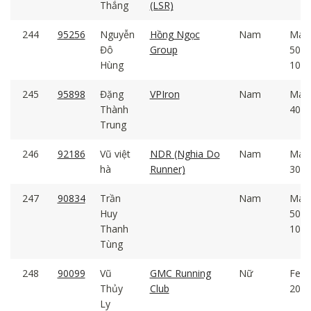
Thắng
(LSR)
244
95256
Nguyễn
Hồng Ngọc
Nam
Mal
Đô
Group
50 -
Hùng
100
245
95898
Đặng
VPIron
Nam
Mal
Thành
40 -
Trung
246
92186
Vũ việt
NDR (Nghia Do
Nam
Mal
hà
Runner)
30 -
247
90834
Trần
Nam
Mal
Huy
50 -
Thanh
100
Tùng
248
90099
Vũ
GMC Running
Nữ
Fem
Thủy
Club
20 -
Ly