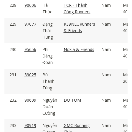
228
90606
Hà
TCR - Thành
Nam
Mal
Thức
Công Runners
40 -
229
97077
Đặng
K39NEURunners
Nam
Mal
Thái
& Friends
40 -
Hưng
230
95656
Phí
Nokia & Friends
Nam
Mal
Đăng
40 -
Đoàn
231
39025
Bùi
Nam
Mal
Thanh
20 -
Tùng
232
90609
Nguyễn
DO TOM
Nam
Mal
Doãn
40 -
Cường
233
90919
Nguyễn
GMC Running
Nam
Mal
Quang
Club
40 -